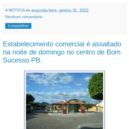
A NOTICIA
às
segunda-feira, janeiro 31, 2022
Nenhum comentário:
Compartilhar
Estabelecimento comercial é assaltado
na noite de domingo no centro de Bom
Sucesso PB.