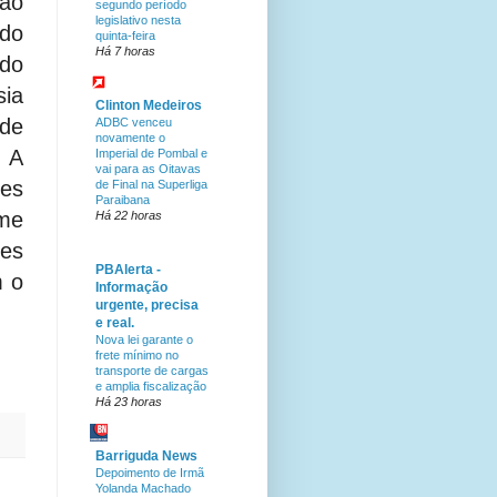
ão
segundo período
legislativo nesta
ndo
quinta-feira
Há 7 horas
 do
sia
Clinton Medeiros
 de
ADBC venceu
novamente o
. A
Imperial de Pombal e
vai para as Oitavas
ões
de Final na Superliga
Paraibana
me
Há 22 horas
ões
PBAlerta -
m o
Informação
urgente, precisa
e real.
Nova lei garante o
frete mínimo no
transporte de cargas
e amplia fiscalização
Há 23 horas
Barriguda News
Depoimento de Irmã
Yolanda Machado