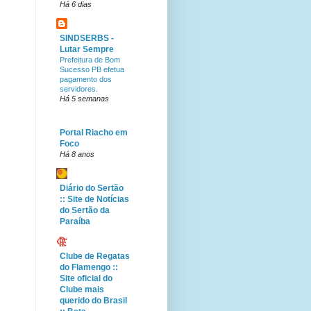
Há 6 dias
SINDSERBS -
Lutar Sempre
Prefeitura de Bom
Sucesso PB efetua
pagamento dos
servidores.
Há 5 semanas
Portal Riacho em
Foco
Há 8 anos
Diário do Sertão
:: Site de Notícias
do Sertão da
Paraíba
Clube de Regatas
do Flamengo ::
Site oficial do
Clube mais
querido do Brasil