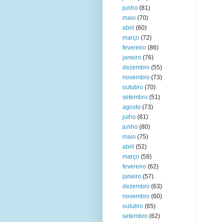
junho
(81)
maio
(70)
abril
(60)
março
(72)
fevereiro
(86)
janeiro
(76)
dezembro
(55)
novembro
(73)
outubro
(70)
setembro
(51)
agosto
(73)
julho
(81)
junho
(80)
maio
(75)
abril
(52)
março
(58)
fevereiro
(62)
janeiro
(57)
dezembro
(63)
novembro
(60)
outubro
(65)
setembro
(62)