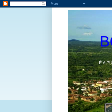
B
É A P