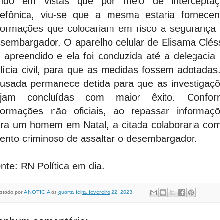
endo em vistas que por meio de interceptaç
lefônica, viu-se que a mesma estaria fornece
formações que colocariam em risco a segurança
sembargador. O aparelho celular de Elisama Clés
i apreendido e ela foi conduzida até a delegacia
lícia civil, para que as medidas fossem adotadas
usada permanece detida para que as investigaç
ejam concluídas com maior êxito. Confor
formações não oficiais, ao repassar informaç
ra um homem em Natal, a citada colaboraria co
tento criminoso de assaltar o desembargador.
nte: RN Política em dia.
stado por
A NOTICIA
às
quarta-feira, fevereiro 22, 2023