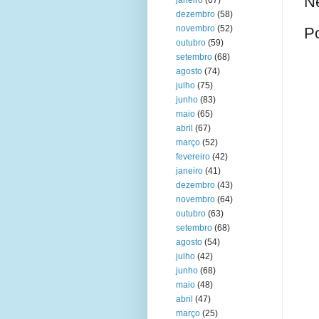
N
janeiro
(67)
dezembro
(58)
novembro
(52)
P
outubro
(59)
setembro
(68)
agosto
(74)
julho
(75)
junho
(83)
maio
(65)
abril
(67)
março
(52)
fevereiro
(42)
janeiro
(41)
dezembro
(43)
novembro
(64)
outubro
(63)
setembro
(68)
agosto
(54)
julho
(42)
junho
(68)
maio
(48)
abril
(47)
março
(25)