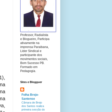
Professor, Radialista
e Blogueiro, Participa
ativamente na
imprensa Paraibana,
Lider Sindical e
participante dos
movimentos sociais,
Bom Sucesso PB.
Formado em
Pedagogia.
),
Sites e Blogguer
na
 na
Folha Brejo-
uma
Santense
Câmara de Brejo
va,
dos Santos realiza
primeira sessão do