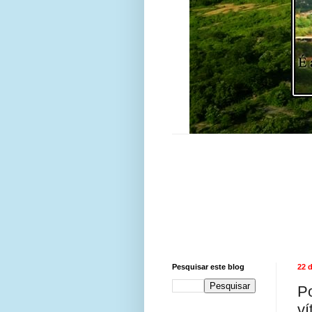
Pesquisar este blog
22 d
Po
ví