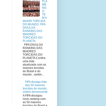
FLA
ME
NG
O
TE
M A
MAIOR TORCIDA
DO MUNDO; FIFA
DIVULGA
RANKING DAS
MAIORES
TORCIDAS DO
PLANETA.
FIFA DIVULGA
RANKING DAS
MAIORES
TORCIDAS DO
PLANETA Confira
uma lista
atualizada com as
maiores torcidas
do Brasil e do
mundo , rankin...
FIFA divulga lista
das 50 maiores
torcidas do mundo,
ordem decrescente
A FIFA divulgou
novo ranking com
as 50 maiores
torcidas do Brasil e