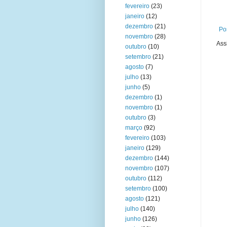
fevereiro
(23)
janeiro
(12)
dezembro
(21)
Po
novembro
(28)
Ass
outubro
(10)
setembro
(21)
agosto
(7)
julho
(13)
junho
(5)
dezembro
(1)
novembro
(1)
outubro
(3)
março
(92)
fevereiro
(103)
janeiro
(129)
dezembro
(144)
novembro
(107)
outubro
(112)
setembro
(100)
agosto
(121)
julho
(140)
junho
(126)