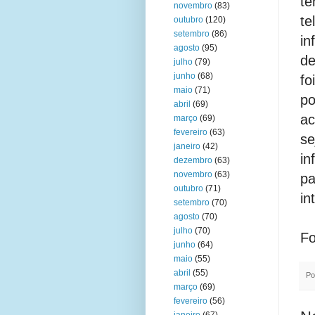
t
novembro
(83)
te
outubro
(120)
setembro
(86)
in
agosto
(95)
de
julho
(79)
junho
(68)
fo
maio
(71)
po
abril
(69)
ac
março
(69)
fevereiro
(63)
s
janeiro
(42)
in
dezembro
(63)
novembro
(63)
pa
outubro
(71)
in
setembro
(70)
agosto
(70)
julho
(70)
Fo
junho
(64)
maio
(55)
abril
(55)
Po
março
(69)
fevereiro
(56)