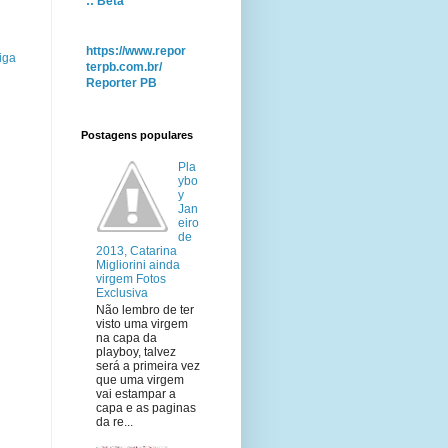
:: Beta
https://www.repor
iga
terpb.com.br/
Reporter PB
Postagens populares
Pla
ybo
y
Jan
eiro
de
2013, Catarina
Migliorini ainda
virgem Fotos
Exclusiva
Não lembro de ter
visto uma virgem
na capa da
playboy, talvez
será a primeira vez
que uma virgem
vai estampar a
capa e as paginas
da re...